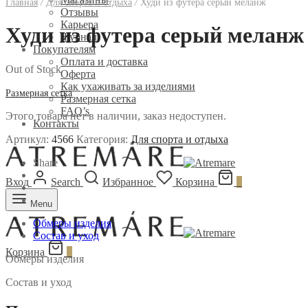
Главная
/
Для спорта и отдыха
/
Худи из футера серый меланж
Отзывы
Карьера
Худи из футера серый меланж
Журнал
Покупателям
Оплата и доставка
Out of Stock
Оферта
Как ухаживать за изделиями
Размерная сетка
Размерная сетка
FAQ’s
Этого товара нет в наличии, заказ недоступен.
Контакты
Артикул:
4566
Категория:
Для спорта и отдыха
Share
Вход
Search
Избранное
Корзина
0
Menu
Обмеры изделия
Состав и уход
Корзина
0
Обмеры изделия
Состав и уход