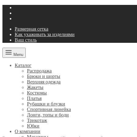
Размерная сетка
Как ухаживать за изделиями
Ваш стиль
Menu
Каталог
Распродажа
Брюки и шорты
Верхняя одежда
Жакеты
Костюмы
Платья
Рубашки и блузки
Спортивная линейка
Лонги, топы и боди
Трикотаж
Юбки
О компании
Магазины