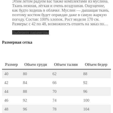
Этим летом радуем вас также комплектами из муслина.
Ткань нежная, лёгкая и очень воздушная. Ощущение,
как будто ходишь в облачке. Муслин — дышащая ткань,
поэтому костюм будет оправдан даже в самую жаркую
погоду. Состав: 100% хлопок. Рост модели 170 см.
Размеры: с 42 по 48, возможность отшить на заказ по…
Выберите параметры
Размерная сетка
Размер
Обьем груди
Объем талии
Объем бедер
40
80
62
88
42
84
66
92
44
88
70
96
46
92
74
100
48
96
78
104