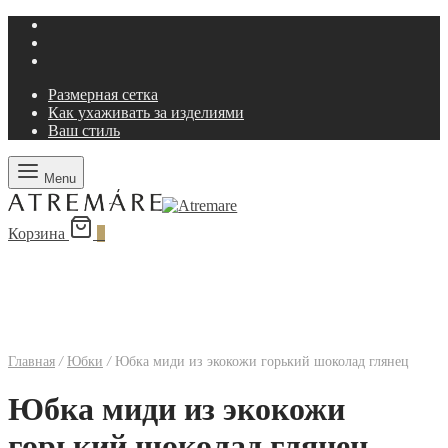
Размерная сетка
Как ухаживать за изделиями
Ваш стиль
Menu
Корзина
0
Главная
/
Юбки
/
Юбка миди из экокожи горький шоколад глянец
Юбка миди из экокожи
горький шоколад глянец