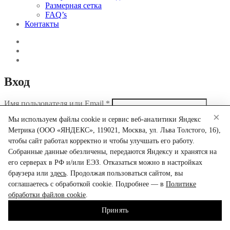
Размерная сетка
FAQ’s
Контакты
Вход
Имя пользователя или Email
*
×
Мы используем файлы cookie и сервис веб-аналитики Яндекс
Пароль
*
Метрика (ООО «ЯНДЕКС», 119021, Москва, ул. Льва Толстого, 16),
чтобы сайт работал корректно и чтобы улучшать его работу.
Запомнить меня
Забыли свой пароль?
Собранные данные обезличены, передаются Яндексу и хранятся на
Войти
его серверах в РФ и/или ЕЭЗ. Отказаться можно в настройках
браузера или
здесь
. Продолжая пользоваться сайтом, вы
Search
соглашаетесь с обработкой cookie. Подробнее — в
Политике
Искать:
обработки файлов cookie
.
Narrow by category:
Принять
Поиск