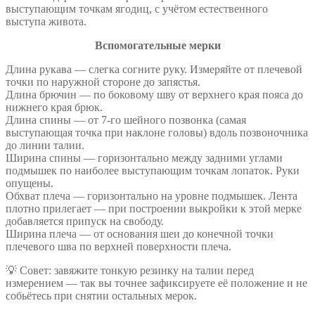
выступающим точкам ягодиц, с учётом естественного
выступа живота.
Вспомогательные мерки
Длина рукава — слегка согните руку. Измеряйте от плечевой
точки по наружной стороне до запястья.
Длина брючин — по боковому шву от верхнего края пояса до
нижнего края брюк.
Длина спины — от 7-го шейного позвонка (самая
выступающая точка при наклоне головы) вдоль позвоночника
до линии талии.
Ширина спины — горизонтально между задними углами
подмышек по наиболее выступающим точкам лопаток. Руки
опущены.
Обхват плеча — горизонтально на уровне подмышек. Лента
плотно прилегает — при построении выкройки к этой мерке
добавляется припуск на свободу.
Ширина плеча — от основания шеи до конечной точки
плечевого шва по верхней поверхности плеча.
💡 Совет: завяжите тонкую резинку на талии перед
измерением — так вы точнее зафиксируете её положение и не
собьётесь при снятии остальных мерок.