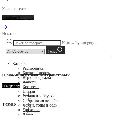
Корзина пуста.
Continue Shopping
Искать:
Narrow by category:
Поиск
Каталог
Распродажа
Брюки и шорты
Юбка-мини из экокожи гранатовый
Верхняя одежда
Жакеты
В корзину
Костюмы
Платья
42
Рубашки и блузки
44
Спортивная линейка
Размер
46
Лонги, топы и боди
48
Трикотаж
50
Юбки