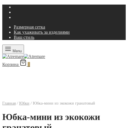
Размерная сетка
Как ухаживать за изделиями
Ваш стиль
Menu
Корзина
0
Главная
/
Юбки
/
Юбка-мини из экокожи гранатовый
Юбка-мини из экокожи
гранатовый