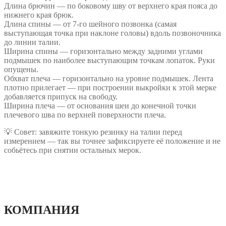
Длина брючин — по боковому шву от верхнего края пояса до
нижнего края брюк.
Длина спины — от 7-го шейного позвонка (самая
выступающая точка при наклоне головы) вдоль позвоночника
до линии талии.
Ширина спины — горизонтально между задними углами
подмышек по наиболее выступающим точкам лопаток. Руки
опущены.
Обхват плеча — горизонтально на уровне подмышек. Лента
плотно прилегает — при построении выкройки к этой мерке
добавляется припуск на свободу.
Ширина плеча — от основания шеи до конечной точки
плечевого шва по верхней поверхности плеча.
💡 Совет: завяжите тонкую резинку на талии перед
измерением — так вы точнее зафиксируете её положение и не
собьётесь при снятии остальных мерок.
КОМПАНИЯ