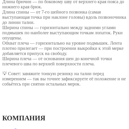
Длина брючин — по боковому шву от верхнего края пояса до
нижнего края брюк.
Длина спины — от 7-го шейного позвонка (самая
выступающая точка при наклоне головы) вдоль позвоночника
до линии талии.
Ширина спины — горизонтально между задними углами
подмышек по наиболее выступающим точкам лопаток. Руки
опущены.
Обхват плеча — горизонтально на уровне подмышек. Лента
плотно прилегает — при построении выкройки к этой мерке
добавляется припуск на свободу.
Ширина плеча — от основания шеи до конечной точки
плечевого шва по верхней поверхности плеча.
💡 Совет: завяжите тонкую резинку на талии перед
измерением — так вы точнее зафиксируете её положение и не
собьётесь при снятии остальных мерок.
КОМПАНИЯ