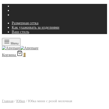
Размерная сетка
Как ухаживать за изделиями
Ваш стиль
Menu
Корзина
0
Главная
/
Юбки
/
Юбка мини с розой молочная