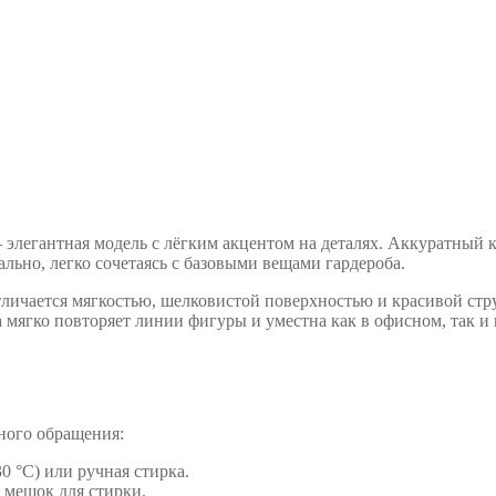
 элегантная модель с лёгким акцентом на деталях. Аккуратный 
льно, легко сочетаясь с базовыми вещами гардероба.
ичается мягкостью, шелковистой поверхностью и красивой стру
уза мягко повторяет линии фигуры и уместна как в офисном, так и 
жного обращения:
0 °C) или ручная стирка.
 мешок для стирки.