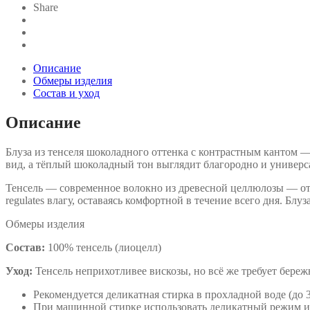
Share
Описание
Обмеры изделия
Состав и уход
Описание
Блуза из тенселя шоколадного оттенка с контрастным кантом —
вид, а тёплый шоколадный тон выглядит благородно и универса
Тенсель — современное волокно из древесной целлюлозы — отл
regulates влагу, оставаясь комфортной в течение всего дня. Бл
Обмеры изделия
Состав:
100% тенсель (лиоцелл)
Уход:
Тенсель неприхотливее вискозы, но всё же требует бере
Рекомендуется деликатная стирка в прохладной воде (до 3
При машинной стирке использовать деликатный режим и