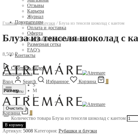
Отзывы
Карьера
Журнал
Покупателям
Главная
/
Рубашки и блузки
/
Блуза из тенселя шоколад с кантом
Оплата и доставка
Оферта
Блуза из тенселя шоколад с к
Как ухаживать за изделиями
Размерная сетка
FAQ’s
8,500
₽
Контакты
Смотреть видео
Размерная сетка
Вход
Search
Избранное
Корзина
0
S
Размер
M
Menu
L
Очистить
Корзина
0
Количество товара Блуза из тенселя шоколад с кантом
В корзину
Артикул:
5008
Категория:
Рубашки и блузки