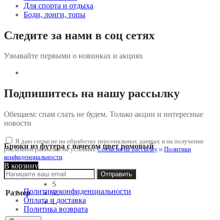
Для спорта и отдыха
Боди, лонги, топы
Следите за нами в соц сетях
Узнавайте первыми о новинках и акциях
Подпишитесь на нашу рассылку
Обещаем: спам слать не будем. Только акции и интересные
новости
Я даю согласие на обработку персональных данных и на получение
Брюки из футера с начесом цвет ромовый
рекламной рассылки на условиях
Согласия на рассылку
и
Политики
конфиденциальности
.
В корзину
S
Политика конфиденциальности
Размер
M
Оплата и доставка
L
Политика возврата