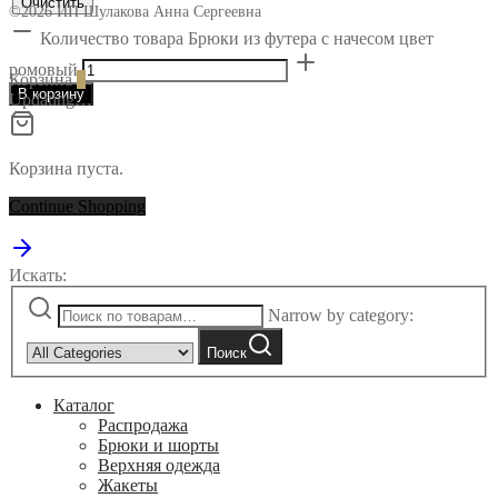
Очистить
©2026 ИП Шулакова Анна Сергеевна
Количество товара Брюки из футера с начесом цвет
ромовый
Корзина
0
В корзину
Updating…
Корзина пуста.
Continue Shopping
Искать:
Narrow by category:
Поиск
Каталог
Распродажа
Брюки и шорты
Верхняя одежда
Жакеты