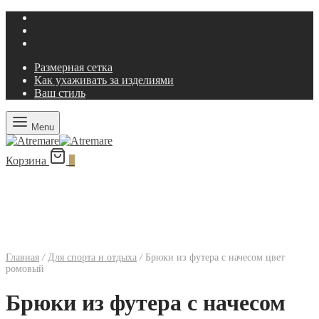
Размерная сетка
Как ухаживать за изделиями
Ваш стиль
Menu
Корзина
0
Главная
/
Для спорта и отдыха
/
Брюки из футера с начесом цвет
ромовый
Брюки из футера с начесом