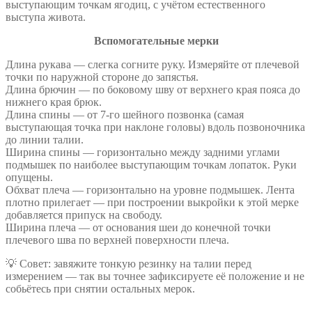
выступающим точкам ягодиц, с учётом естественного
выступа живота.
Вспомогательные мерки
Длина рукава — слегка согните руку. Измеряйте от плечевой
точки по наружной стороне до запястья.
Длина брючин — по боковому шву от верхнего края пояса до
нижнего края брюк.
Длина спины — от 7-го шейного позвонка (самая
выступающая точка при наклоне головы) вдоль позвоночника
до линии талии.
Ширина спины — горизонтально между задними углами
подмышек по наиболее выступающим точкам лопаток. Руки
опущены.
Обхват плеча — горизонтально на уровне подмышек. Лента
плотно прилегает — при построении выкройки к этой мерке
добавляется припуск на свободу.
Ширина плеча — от основания шеи до конечной точки
плечевого шва по верхней поверхности плеча.
💡 Совет: завяжите тонкую резинку на талии перед
измерением — так вы точнее зафиксируете её положение и не
собьётесь при снятии остальных мерок.