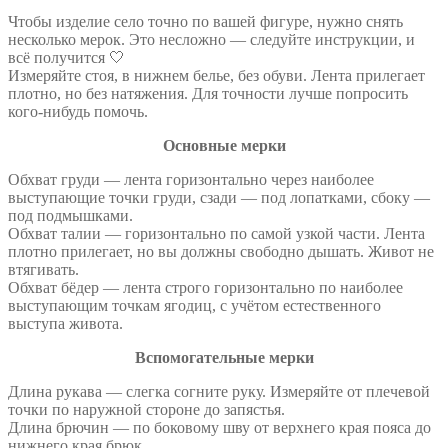
Чтобы изделие село точно по вашей фигуре, нужно снять
несколько мерок. Это несложно — следуйте инструкции, и
всё получится 🤍
Измеряйте стоя, в нижнем белье, без обуви. Лента прилегает
плотно, но без натяжения. Для точности лучше попросить
кого-нибудь помочь.
Основные мерки
Обхват груди — лента горизонтально через наиболее
выступающие точки груди, сзади — под лопатками, сбоку —
под подмышками.
Обхват талии — горизонтально по самой узкой части. Лента
плотно прилегает, но вы должны свободно дышать. Живот не
втягивать.
Обхват бёдер — лента строго горизонтально по наиболее
выступающим точкам ягодиц, с учётом естественного
выступа живота.
Вспомогательные мерки
Длина рукава — слегка согните руку. Измеряйте от плечевой
точки по наружной стороне до запястья.
Длина брючин — по боковому шву от верхнего края пояса до
нижнего края брюк.