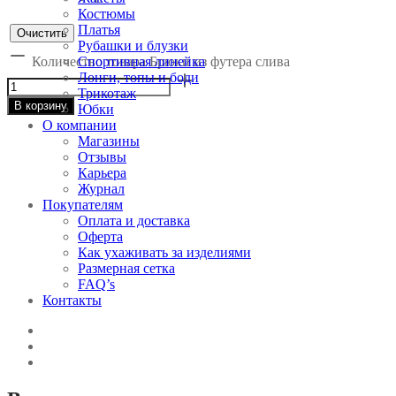
Костюмы
Платья
Очистить
Рубашки и блузки
Количество товара Брюки из футера слива
Спортивная линейка
Лонги, топы и боди
Трикотаж
В корзину
Юбки
О компании
Магазины
Отзывы
Карьера
Журнал
Покупателям
Оплата и доставка
Оферта
Как ухаживать за изделиями
Размерная сетка
FAQ’s
Контакты