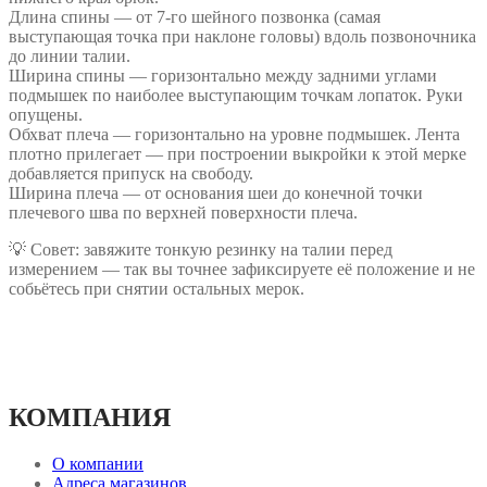
Длина спины — от 7-го шейного позвонка (самая
выступающая точка при наклоне головы) вдоль позвоночника
до линии талии.
Ширина спины — горизонтально между задними углами
подмышек по наиболее выступающим точкам лопаток. Руки
опущены.
Обхват плеча — горизонтально на уровне подмышек. Лента
плотно прилегает — при построении выкройки к этой мерке
добавляется припуск на свободу.
Ширина плеча — от основания шеи до конечной точки
плечевого шва по верхней поверхности плеча.
💡 Совет: завяжите тонкую резинку на талии перед
измерением — так вы точнее зафиксируете её положение и не
собьётесь при снятии остальных мерок.
КОМПАНИЯ
О компании
Адреса магазинов