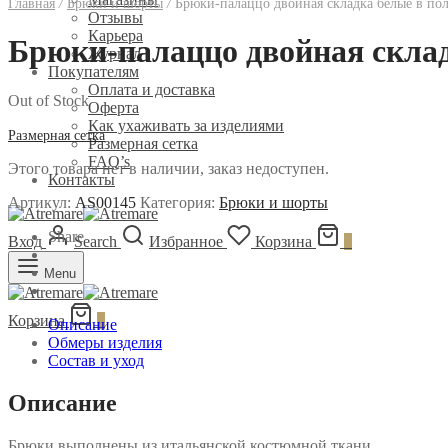
Главная
/
Брюки и шорты
/
Брюки-палаццо двойная складка белые в по
Отзывы
Карьера
Брюки-палаццо двойная склад
Журнал
Покупателям
Оплата и доставка
Out of Stock
Оферта
Как ухаживать за изделиями
Размерная сетка
Размерная сетка
FAQ’s
Этого товара нет в наличии, заказ недоступен.
Контакты
Артикул:
AS00145
Категория:
Брюки и шорты
Share
Вход
Search
Избранное
Корзина
0
Menu
Корзина
0
Описание
Обмеры изделия
Состав и уход
Описание
Брюки выполнены из итальянской костюмной ткани.