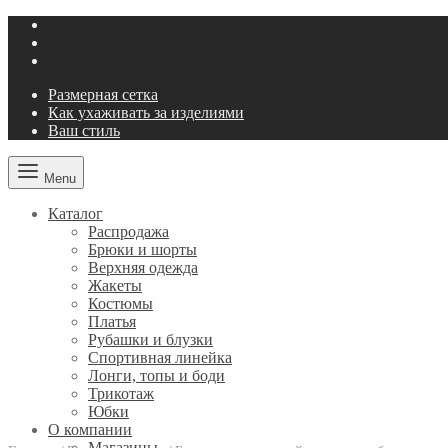
Размерная сетка
Как ухаживать за изделиями
Ваш стиль
Menu
Каталог
Распродажа
Брюки и шорты
Верхняя одежда
Жакеты
Костюмы
Платья
Рубашки и блузки
Спортивная линейка
Лонги, топы и боди
Трикотаж
Юбки
О компании
Магазины