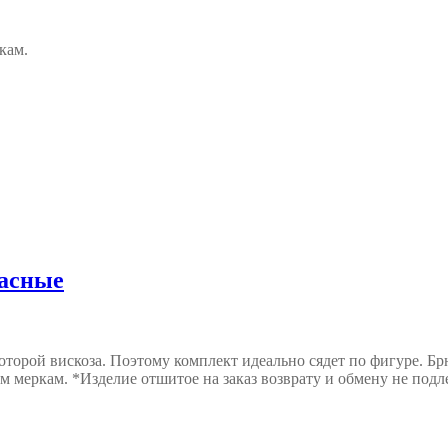
кам.
расные
торой вискоза. Поэтому комплект идеально сядет по фигуре. Брю
им меркам. *Изделие отшитое на заказ возврату и обмену не подл