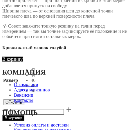
плотно прилегает — при построении выкройки к этой мерке
добавляется припуск на свободу.
Ширина плеча — от основания шеи до конечной точки
плечевого шва по верхней поверхности плеча.
💡 Совет: завяжите тонкую резинку на талии перед
измерением — так вы точнее зафиксируете её положение и не
собьётесь при снятии остальных мерок.
Брюки жатый хлопок голубой
В корзину
42
КОМПАНИЯ
44
Размер
46
О компании
48
Адреса магазинов
50
Вакансии
Контакты
Очистить
Количество
ПОМОЩЬ
товара
В корзину
Брюки
жатый
Условия оплаты и доставки
хлопок