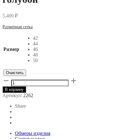
5,400
₽
Размерная сетка
42
44
Размер
46
48
50
Очистить
Количество
товара
В корзину
Брюки
Артикул:
2262
жатый
хлопок
Share
голубой
Обмеры изделия
Состав и уход