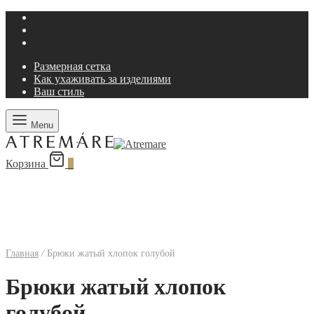
Размерная сетка
Как ухаживать за изделиями
Ваш стиль
Menu
Корзина
0
Главная
/
Брюки жатый хлопок голубой
Брюки жатый хлопок
голубой