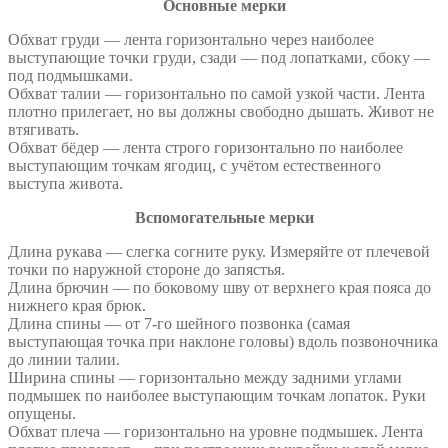
Основные мерки
Обхват груди — лента горизонтально через наиболее
выступающие точки груди, сзади — под лопатками, сбоку —
под подмышками.
Обхват талии — горизонтально по самой узкой части. Лента
плотно прилегает, но вы должны свободно дышать. Живот не
втягивать.
Обхват бёдер — лента строго горизонтально по наиболее
выступающим точкам ягодиц, с учётом естественного
выступа живота.
Вспомогательные мерки
Длина рукава — слегка согните руку. Измеряйте от плечевой
точки по наружной стороне до запястья.
Длина брючин — по боковому шву от верхнего края пояса до
нижнего края брюк.
Длина спины — от 7-го шейного позвонка (самая
выступающая точка при наклоне головы) вдоль позвоночника
до линии талии.
Ширина спины — горизонтально между задними углами
подмышек по наиболее выступающим точкам лопаток. Руки
опущены.
Обхват плеча — горизонтально на уровне подмышек. Лента