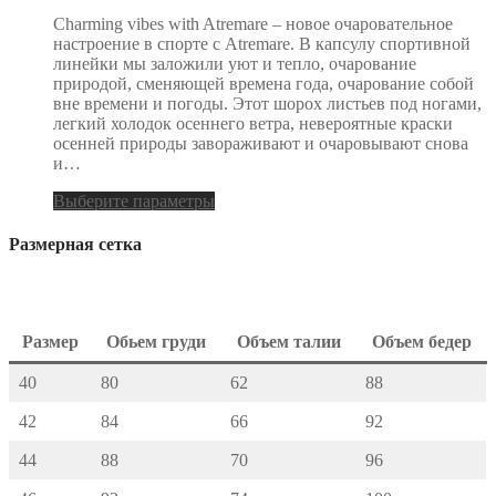
Charming vibes with Atremare – новое очаровательное
настроение в спорте с Atremare. В капсулу спортивной
линейки мы заложили уют и тепло, очарование
природой, сменяющей времена года, очарование собой
вне времени и погоды. Этот шорох листьев под ногами,
легкий холодок осеннего ветра, невероятные краски
осенней природы завораживают и очаровывают снова
и…
Выберите параметры
Размерная сетка
Размер
Обьем груди
Объем талии
Объем бедер
40
80
62
88
42
84
66
92
44
88
70
96