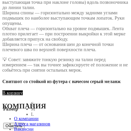
выступающая точка при наклоне головы) вдоль позвоночника
до линии талии.
Ширина спины — горизонтально между задними углами
подмышек по наиболее выступающим точкам лопаток. Руки
опущены.
Обхват плеча — горизонтально на уровне подмышек. Лента
плотно прилегает — при построении выкройки к этой мерке
добавляется припуск на свободу.
Ширина плеча — от основания шеи до конечной точки
плечевого шва по верхней поверхности плеча.
💡 Совет: завяжите тонкую резинку на талии перед
измерением — так вы точнее зафиксируете её положение и не
собьётесь при снятии остальных мерок.
Свитшот со стойкой из футера с начесом серый меланж
В корзину
S
КОМПАНИЯ
Размер
M
L
О компании
Адреса магазинов
Очистить
Вакансии