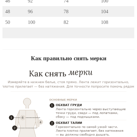
46
92
74
100
48
96
78
104
50
100
82
108
Как правильно снять мерки