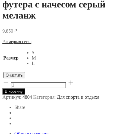
футера с начесом серый
меланж
9,850
₽
Размерная сетка
S
Размер
M
L
Очистить
Количество
товара
В корзину
Свитшот
Артикул:
4804
Категория:
Для спорта и отдыха
со
стойкой
Share
из
футера
с
начесом
серый
Обмеры изделия