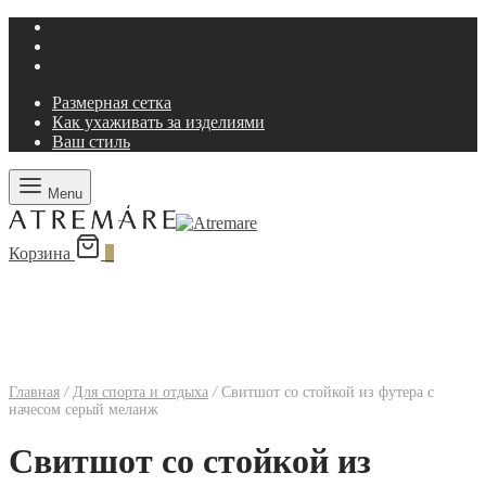
Размерная сетка
Как ухаживать за изделиями
Ваш стиль
Menu
Корзина
0
Главная
/
Для спорта и отдыха
/
Свитшот со стойкой из футера с
начесом серый меланж
Свитшот со стойкой из