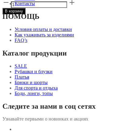
Количество
Контакты
товара
В корзину
Свитшот
ПОМОЩЬ
со
стойкой
из
Условия оплаты и доставки
футера
Как ухаживать за изделиями
с
FAQ’s
начесом
серый
Каталог продукции
меланж
SALE
Рубашки и блузки
Платья
Брюки и шорты
Для спорта и отдыха
Боди, лонги, топы
Следите за нами в соц сетях
Узнавайте первыми о новинках и акциях