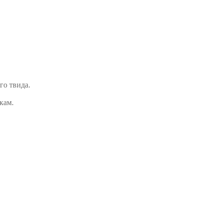
го твида.
кам.