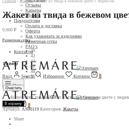
Главная
/
Жакеты
/
Жакет из твида в бежевом цвете с люрексом
Отзывы
Карьера
Жакет из твида в бежевом цве
Журнал
Покупателям
Оплата и доставка
9,900
₽
Оферта
Как ухаживать за изделиями
Размерная сетка
Размерная сетка
FAQ’s
40
Контакты
42
44
Размер
46
48
Вход
Search
Избранное
Корзина
0
50
Menu
Очистить
Количество товара Жакет из твида в бежевом цвете с люре
В корзину
Корзина
0
Артикул:
AS00119
Категория:
Жакеты
Share