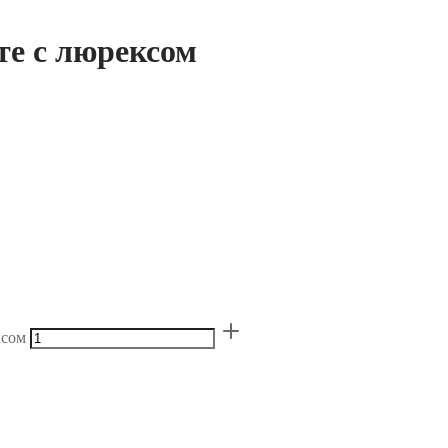
те с люрексом
ксом