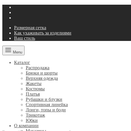
Размерная сетка
Как ухаживать за изделиями
Ваш стиль
Menu
Каталог
Распродажа
Брюки и шорты
Верхняя одежда
Жакеты
Костюмы
Платья
Рубашки и блузки
Спортивная линейка
Лонги, топы и боди
Трикотаж
Юбки
О компании
Магазины